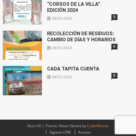
“CORSOS DE LA VILLA”
EDICIÓN 2024
0
08/01/2024
RECOLECCIÓN DE RESIDUOS:
CAMBIO DE DÍAS Y HORARIOS
0
08/01/2024
CADA TAPITA CUENTA
0
08/01/2024
Muni VA
|
Theme: News Vibrant by
CodeVibrant
.
Ingreso CFM
Acceso