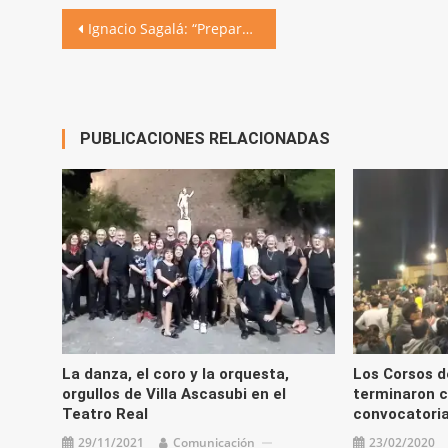
Navegación
Ignacio Sagalá: “Preparo este encuentro con mucho cariño”
de
entradas
PUBLICACIONES RELACIONADAS
La danza, el coro y la orquesta,
Los Corsos de
orgullos de Villa Ascasubi en el
terminaron c
Teatro Real
convocatori
29/11/2021
Comunicación
23/02/2020