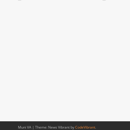
Muni VA
|
Theme: News Vibrant by
CodeVibrant
.