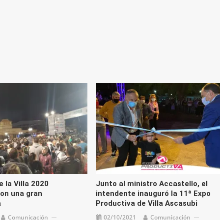
flecha
arriba/
para
aument
o
disminu
el
volume
 la Villa 2020
Junto al ministro Accastello, el
on una gran
intendente inauguró la 11ª Expo
a
Productiva de Villa Ascasubi
Comunicación
02/10/2021
Comunicación