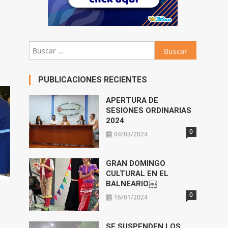
abajo
Buscar:
ar
ir
PUBLICACIONES RECIENTES
n.
APERTURA DE
SESIONES ORDINARIAS
2024
0
04/03/2024
GRAN DOMINGO
CULTURAL EN EL
BALNEARIO￼
0
16/01/2024
SE SUSPENDEN LOS