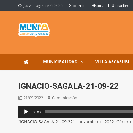
Skip
jueves, agosto 06, 2026
Gobierno
Historia
Ubicación
to
content
Municipalidad de Villa 
Sitio Oficial de Villa Ascasubi
MUNICIPALIDAD
VILLA ASCASUBI
IGNACIO-SAGALA-21-09-22
21/09/2022
Comunicación
Reproductor
00:00
de
“IGNACIO-SAGALA-21-09-22”. Lanzamiento: 2022. Género:
audio