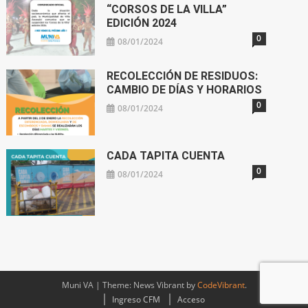
“CORSOS DE LA VILLA”
EDICIÓN 2024
0
08/01/2024
RECOLECCIÓN DE RESIDUOS:
CAMBIO DE DÍAS Y HORARIOS
0
08/01/2024
CADA TAPITA CUENTA
0
08/01/2024
Muni VA
|
Theme: News Vibrant by
CodeVibrant
.
Ingreso CFM
Acceso