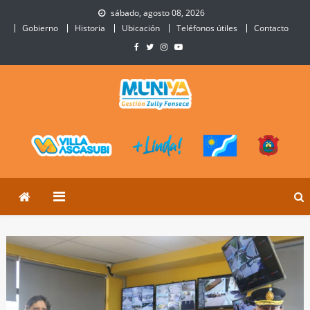
Skip
sábado, agosto 08, 2026
to
Gobierno
Historia
Ubicación
Teléfonos útiles
Contacto
content
Municipalidad de Villa
Sitio Oficial de Villa Ascasubi
Ascasubi