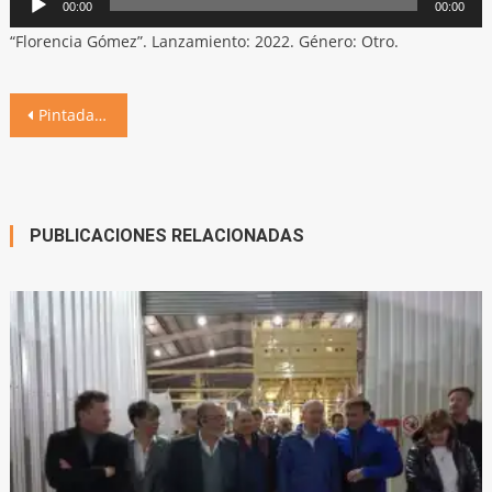
00:00
00:00
de
“Florencia Gómez”. Lanzamiento: 2022. Género: Otro.
audio
Navegación
Pintada de murales por la conciencia ambiental
de
entradas
PUBLICACIONES RELACIONADAS