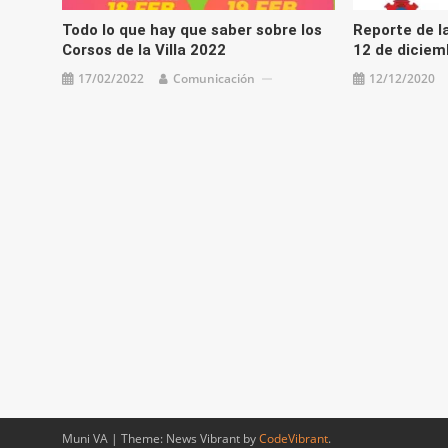
Todo lo que hay que saber sobre los
Reporte de la
Corsos de la Villa 2022
12 de diciem
17/02/2022
Comunicación
12/12/2020
Muni VA
|
Theme: News Vibrant by
CodeVibrant
.