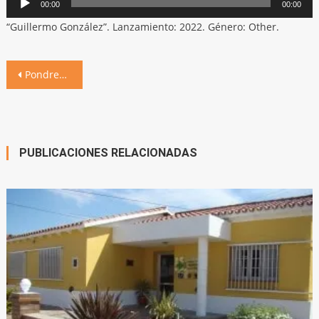
00:00
00:00
de
“Guillermo González”. Lanzamiento: 2022. Género: Other.
audio
Navegación
Pondremos en marcha la Escuela Municipal de Tenis
de
entradas
PUBLICACIONES RELACIONADAS