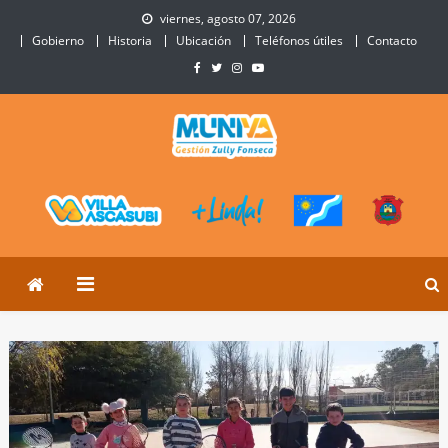
Skip
viernes, agosto 07, 2026
to
Gobierno
Historia
Ubicación
Teléfonos útiles
Contacto
content
Municipalidad de Villa
Sitio Oficial de Villa Ascasubi
Ascasubi