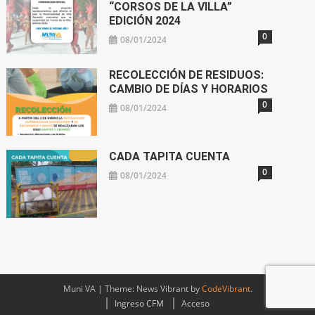
“CORSOS DE LA VILLA”
EDICIÓN 2024
0
08/01/2024
RECOLECCIÓN DE RESIDUOS:
CAMBIO DE DÍAS Y HORARIOS
0
08/01/2024
CADA TAPITA CUENTA
0
08/01/2024
Muni VA
|
Theme: News Vibrant by
CodeVibrant
.
Ingreso CFM
Acceso