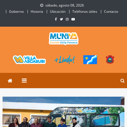
Skip
sábado, agosto 08, 2026
to
Gobierno
Historia
Ubicación
Teléfonos útiles
Contacto
content
Municipalidad de Villa
Sitio Oficial de Villa Ascasubi
Ascasubi