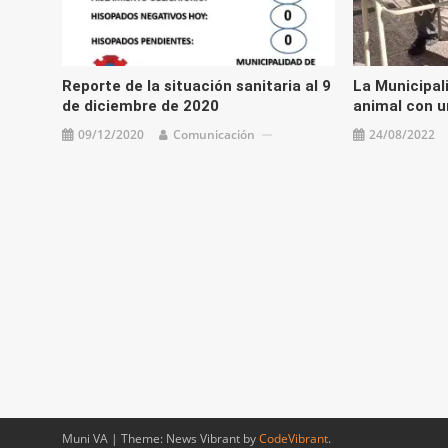
Reporte de la situación sanitaria al 9
La Municipali
de diciembre de 2020
animal con 
09/12/2020
Comunicación
24/08/2022
Muni VA
|
Theme: News Vibrant by
CodeVibrant
.