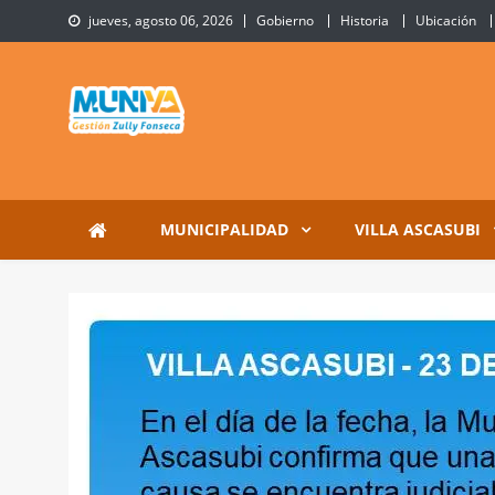
Skip
jueves, agosto 06, 2026
Gobierno
Historia
Ubicación
to
content
Municipalidad de Villa 
Sitio Oficial de Villa Ascasubi
MUNICIPALIDAD
VILLA ASCASUBI