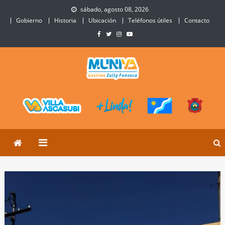
Skip
sábado, agosto 08, 2026
to
Gobierno
Historia
Ubicación
Teléfonos útiles
Contacto
content
Municipalidad de Villa
Sitio Oficial de Villa Ascasubi
Ascasubi