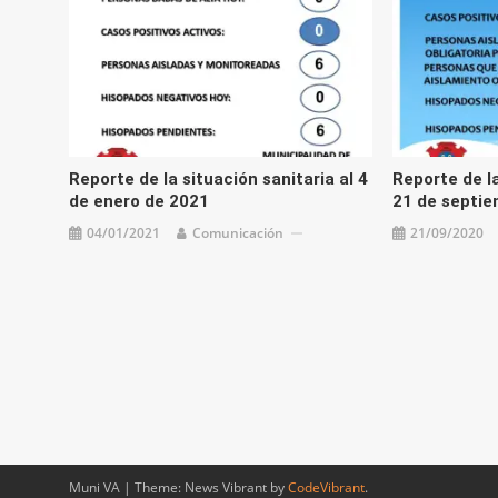
Reporte de la situación sanitaria al 4
Reporte de la
de enero de 2021
21 de septie
04/01/2021
Comunicación
21/09/2020
Muni VA
|
Theme: News Vibrant by
CodeVibrant
.