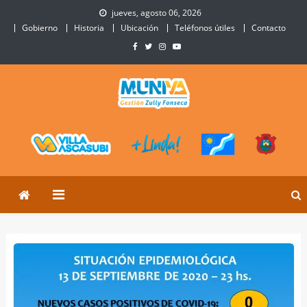
Skip
jueves, agosto 06, 2026
to
Gobierno
Historia
Ubicación
Teléfonos útiles
Contacto
content
Municipalidad de Villa
Sitio Oficial de Villa Ascasubi
Ascasubi