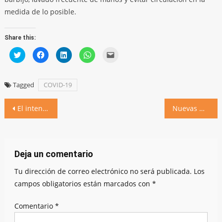
medida de lo posible.
Share this:
Click
Click
Click
Click
Click
to
to
to
to
to
share
share
share
share
email
on
on
on
on
a
Twitter
Facebook
LinkedIn
WhatsApp
link
(Opens
(Opens
(Opens
(Opens
to
Tagged
COVID-19
in
in
in
in
a
new
new
new
new
friend
window)
window)
window)
window)
(Opens
Navegación
in
El intendente explicó el trabajo realizado por el COE local
Nuevas medidas en Villa Ascasubi
new
window)
de
entradas
Deja un comentario
Tu dirección de correo electrónico no será publicada.
Los
campos obligatorios están marcados con
*
Comentario
*