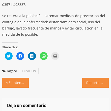
03571-498337.
Se reitera a la población extremar medidas de prevención del
contagio de la enfermedad: distanciamiento social, uso del
barbijo, lavado frecuente de manos y evitar circulación en la
medida de lo posible.
Share this:
Click
Click
Click
Click
Click
to
to
to
to
to
share
share
share
share
email
on
on
on
on
a
Twitter
Facebook
LinkedIn
WhatsApp
link
(Opens
(Opens
(Opens
(Opens
to
Tagged
COVID-19
in
in
in
in
a
new
new
new
new
friend
window)
window)
window)
window)
(Opens
Navegación
in
El intendente evaluó la situación sanitaria: “Hemos logrado la trazabilidad de todos los casos”
Reporte de la situación sanitaria al 19 de septiembre de 2020
new
window)
de
entradas
Deja un comentario