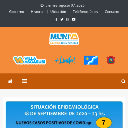
Skip
viernes, agosto 07, 2026
to
Gobierno
Historia
Ubicación
Teléfonos útiles
Contacto
content
Municipalidad de Villa
Sitio Oficial de Villa Ascasubi
Ascasubi