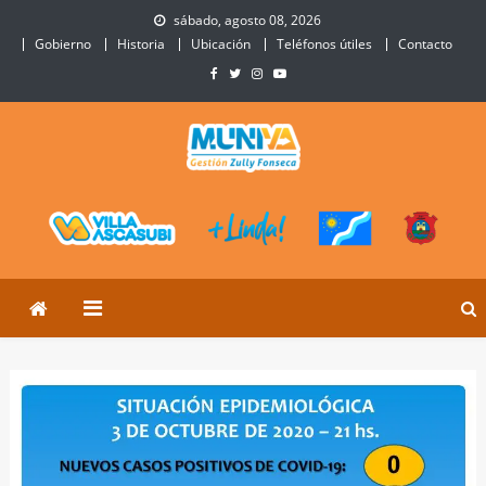
Skip
sábado, agosto 08, 2026
to
Gobierno
Historia
Ubicación
Teléfonos útiles
Contacto
content
Municipalidad de Villa
Sitio Oficial de Villa Ascasubi
Ascasubi