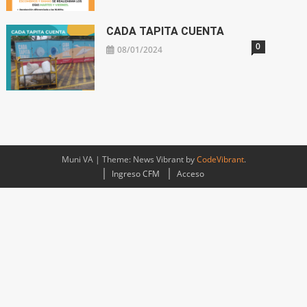
Muni VA
|
Theme: News Vibrant by
CodeVibrant
.
Ingreso CFM
Acceso