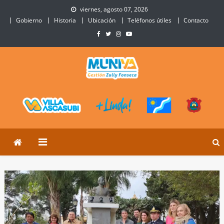
Skip
viernes, agosto 07, 2026
to
Gobierno
Historia
Ubicación
Teléfonos útiles
Contacto
content
Municipalidad de Villa
Sitio Oficial de Villa Ascasubi
Ascasubi