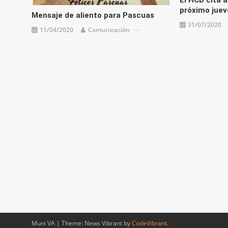
próximo juev
Mensaje de aliento para Pascuas
31/07/2020
11/04/2020
Comunicación
Muni VA
|
Theme: News Vibrant by
CodeVibrant
.