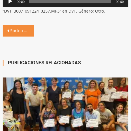
00:00
00:00
de
“DVT_B007_091224_0257.MP3” en DVT. Género: Otro.
audio
Navegación
Sorteo de ocho viviendas, otro sueño por cumplir: la casa propia
de
entradas
PUBLICACIONES RELACIONADAS