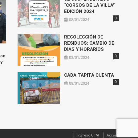
“CORSOS DE LA VILLA”
EDICIÓN 2024
0
08/01/2024
RECOLECCIÓN DE
RESIDUOS: CAMBIO DE
DÍAS Y HORARIOS
uso
0
08/01/2024
 y
CADA TAPITA CUENTA
0
08/01/2024
Ingreso CFM
Acceso