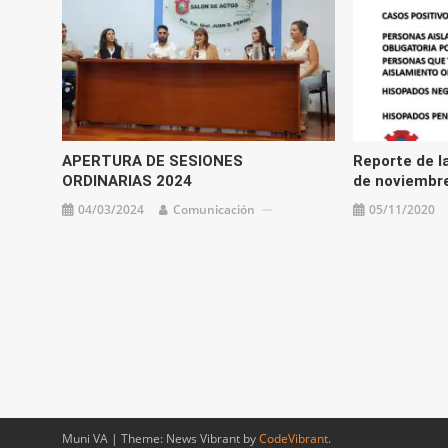
APERTURA DE SESIONES
Reporte de la
ORDINARIAS 2024
de noviembr
04/03/2024
Comunicación
05/11/2020
Muni VA
|
Theme: News Vibrant by
CodeVibrant
.