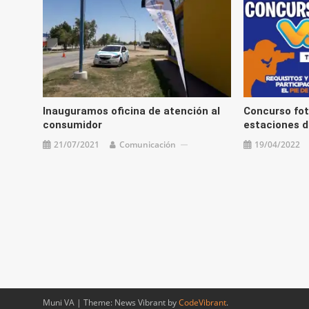
Inauguramos oficina de atención al
Concurso fot
consumidor
estaciones d
21/07/2021
Comunicación
19/04/2022
Muni VA
|
Theme: News Vibrant by
CodeVibrant
.