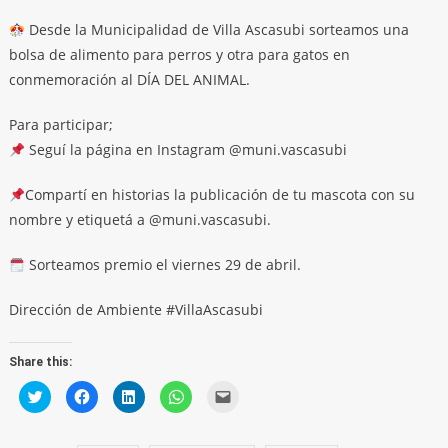
Desde la Municipalidad de Villa Ascasubi sorteamos una
bolsa de alimento para perros y otra para gatos en
conmemoración al DÍA DEL ANIMAL.
Para participar;
Seguí la página en Instagram @muni.vascasubi
Compartí en historias la publicación de tu mascota con su
nombre y etiquetá a @muni.vascasubi.
Sorteamos premio el viernes 29 de abril.
Dirección de Ambiente #VillaAscasubi
Share this:
Click
Click
Click
Click
Click
to
to
to
to
to
share
share
share
share
email
on
on
on
on
a
Twitter
Facebook
LinkedIn
WhatsApp
link