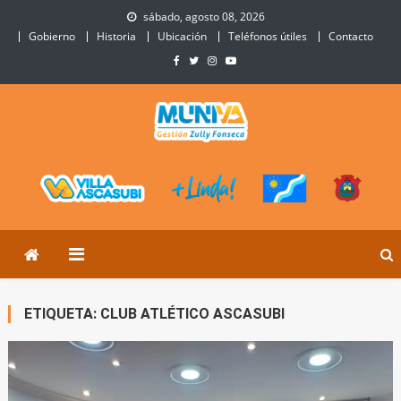
Skip
sábado, agosto 08, 2026
to
Gobierno
Historia
Ubicación
Teléfonos útiles
Contacto
content
Municipalidad de Villa
Sitio Oficial de Villa Ascasubi
Ascasubi
ETIQUETA:
CLUB ATLÉTICO ASCASUBI