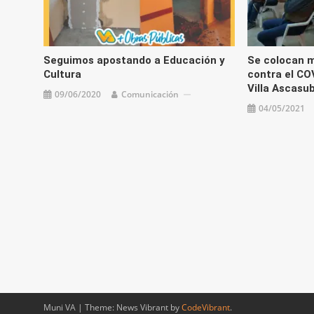
Seguimos apostando a Educación y
Se colocan 
Cultura
contra el CO
Villa Ascasub
09/06/2020
Comunicación
04/05/2021
Muni VA
|
Theme: News Vibrant by
CodeVibrant
.