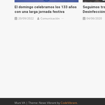
El domingo celebramos los 133 años
Seguimos tra
con una larga jornada festiva
Desinfección
20/09/2022
Comunicación
04/06/2020
Muni VA
|
Theme: News Vibrant by
CodeVibrant
.