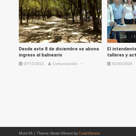
Desde este 8 de diciembre se abona
El intendent
ingreso al balneario
talleres y ac
07/12/2022
Comunicación
02/03/2020
Muni VA
|
Theme: News Vibrant by
CodeVibrant
.