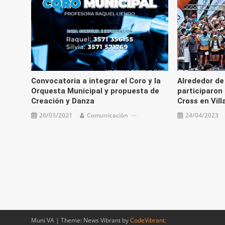
Convocatoria a integrar el Coro y la
Alrededor de
Orquesta Municipal y propuesta de
participaron
Creación y Danza
Cross en Vill
26/03/2021
Comunicación
24/04/2023
Muni VA
|
Theme: News Vibrant by
CodeVibrant
.