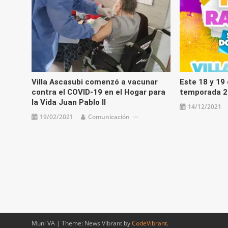
Villa Ascasubi comenzó a vacunar
Este 18 y 19 
contra el COVID-19 en el Hogar para
temporada 2
la Vida Juan Pablo II
14/12/2021
19/02/2021
Comunicación
Muni VA
|
Theme: News Vibrant by
CodeVibrant
.