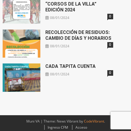
“CORSOS DE LA VILLA”
EDICIÓN 2024
0
08/01/2024
RECOLECCIÓN DE RESIDUOS:
CAMBIO DE DÍAS Y HORARIOS
0
08/01/2024
CADA TAPITA CUENTA
0
08/01/2024
Muni VA
|
Theme: News Vibrant by
CodeVibrant
.
Ingreso CFM
Acceso