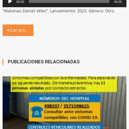
00:00
00:00
de
“Malvinas-Daniel Vélez”. Lanzamiento: 2023. Género: Otro.
audio
Navegación
Con presencia de Héroes de Malvinas, se desarrolló el acto en plaza San Martín
de
entradas
PUBLICACIONES RELACIONADAS