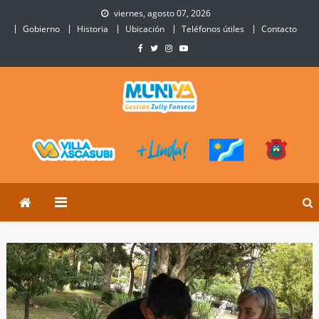
Skip
viernes, agosto 07, 2026
to
Gobierno
Historia
Ubicación
Teléfonos útiles
Contacto
content
Municipalidad de Villa
Sitio Oficial de Villa Ascasubi
Ascasubi