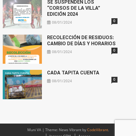
SE SUSPENDEN LOS
“CORSOS DE LA VILLA”
EDICIÓN 2024
0
08/01/2024
RECOLECCIÓN DE RESIDUOS:
CAMBIO DE DÍAS Y HORARIOS
0
08/01/2024
CADA TAPITA CUENTA
0
08/01/2024
Muni VA
|
Theme: News Vibrant by
CodeVibrant
.