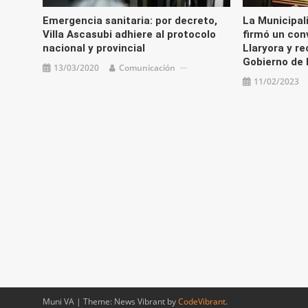
Emergencia sanitaria: por decreto,
La Municipal
Villa Ascasubi adhiere al protocolo
firmó un con
nacional y provincial
Llaryora y re
Gobierno de 
13/03/2020
Comunicación
11/02/2023
Muni VA
|
Theme: News Vibrant by
CodeVibrant
.