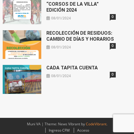
“CORSOS DE LA VILLA”
EDICIÓN 2024
0
08/01/2024
RECOLECCIÓN DE RESIDUOS:
CAMBIO DE DÍAS Y HORARIOS
0
08/01/2024
CADA TAPITA CUENTA
0
08/01/2024
Muni VA
|
Theme: News Vibrant by
CodeVibrant
.
Ingreso CFM
Acceso