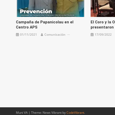
Campaña de Papanicolau en el
El Coro y la 
Centro APS
presentaron 
01/11/2021
Comunicación
17/09/2022
Muni VA
|
Theme: News Vibrant by
CodeVibrant
.