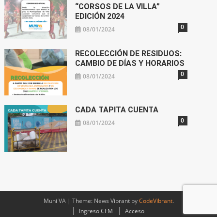
“CORSOS DE LA VILLA”
EDICIÓN 2024
0
08/01/2024
RECOLECCIÓN DE RESIDUOS:
CAMBIO DE DÍAS Y HORARIOS
0
08/01/2024
CADA TAPITA CUENTA
0
08/01/2024
Muni VA
|
Theme: News Vibrant by
CodeVibrant
.
Ingreso CFM
Acceso