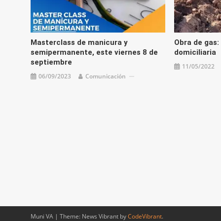
Masterclass de manicura y
Obra de gas:
semipermanente, este viernes 8 de
domiciliaria
septiembre
11/05/2022
06/09/2023
Comunicación
Muni VA
|
Theme: News Vibrant by
CodeVibrant
.