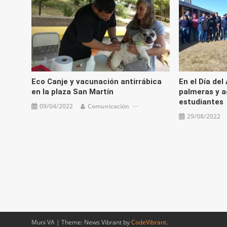
Eco Canje y vacunación antirrábica
En el Día del
en la plaza San Martín
palmeras y a
estudiantes
09/04/2022
Comunicación
29/08/2022
Muni VA
|
Theme: News Vibrant by
CodeVibrant
.