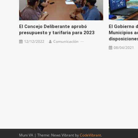
El Concejo Deliberante aprobó
El Gobierno d
presupuesto y tarifaria para 2023
Municipios a
disposicione
12/12/2022
Comunicación
08/04/2021
Muni VA
|
Theme: News Vibrant by
CodeVibrant
.