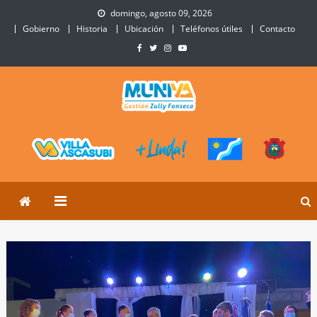
Skip
domingo, agosto 09, 2026
to
Gobierno
Historia
Ubicación
Teléfonos útiles
Contacto
content
Municipalidad de Villa
Sitio Oficial de Villa Ascasubi
Ascasubi