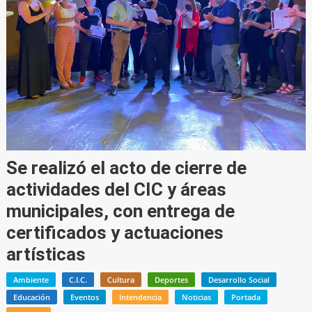
Se realizó el acto de cierre de
actividades del CIC y áreas
municipales, con entrega de
certificados y actuaciones
artísticas
Ambiente
C.I.C.
Cultura
Deportes
Desarrollo Social
Educación
Eventos
Intendencia
Noticias
Portada