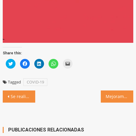
Share this:
Click
Click
Click
Click
Click
to
to
to
to
to
share
share
share
share
email
on
on
on
on
a
Twitter
Facebook
LinkedIn
WhatsApp
link
(Opens
(Opens
(Opens
(Opens
to
Tagged
COVID-19
in
in
in
in
a
new
new
new
new
friend
window)
window)
window)
window)
(Opens
Navegación
in
Se realizó el acto de cierre de actividades del CIC y áreas municipales, con entrega de certificados y actuaciones artísticas
Mejoramos el sistema de abastecimiento de agua: solicitamos evitar derroches para no quedarnos sin servicio
new
window)
de
entradas
PUBLICACIONES RELACIONADAS