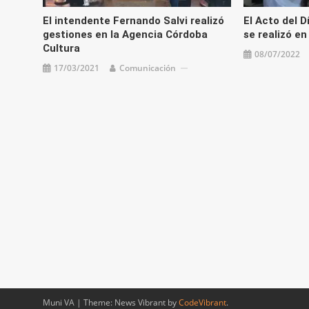
El intendente Fernando Salvi realizó
El Acto del D
gestiones en la Agencia Córdoba
se realizó en
Cultura
08/07/2022
17/03/2021
Comunicación
Muni VA
|
Theme: News Vibrant by
CodeVibrant
.