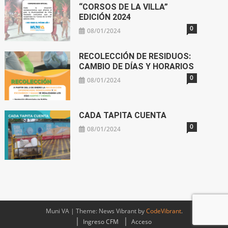
“CORSOS DE LA VILLA”
EDICIÓN 2024
0
08/01/2024
RECOLECCIÓN DE RESIDUOS:
CAMBIO DE DÍAS Y HORARIOS
0
08/01/2024
CADA TAPITA CUENTA
0
08/01/2024
Muni VA
|
Theme: News Vibrant by
CodeVibrant
.
Ingreso CFM
Acceso