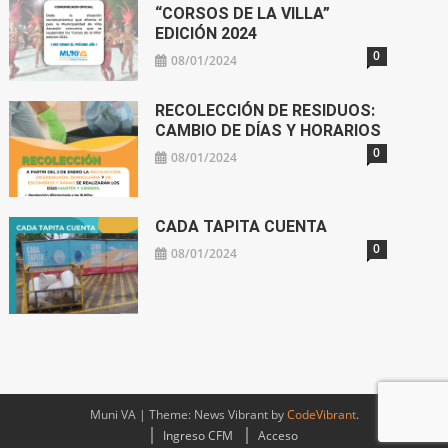
“CORSOS DE LA VILLA”
EDICIÓN 2024
0
08/01/2024
RECOLECCIÓN DE RESIDUOS:
CAMBIO DE DÍAS Y HORARIOS
0
08/01/2024
CADA TAPITA CUENTA
0
08/01/2024
Muni VA
|
Theme: News Vibrant by
CodeVibrant
.
Ingreso CFM
Acceso