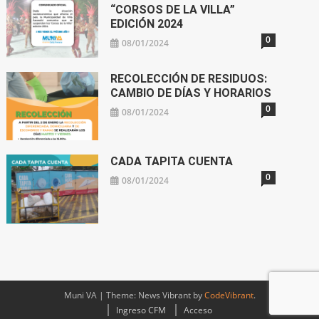
“CORSOS DE LA VILLA”
EDICIÓN 2024
0
08/01/2024
RECOLECCIÓN DE RESIDUOS:
CAMBIO DE DÍAS Y HORARIOS
0
08/01/2024
CADA TAPITA CUENTA
0
08/01/2024
Muni VA
|
Theme: News Vibrant by
CodeVibrant
.
Ingreso CFM
Acceso