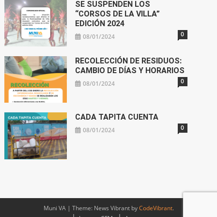
SE SUSPENDEN LOS
“CORSOS DE LA VILLA”
EDICIÓN 2024
0
08/01/2024
RECOLECCIÓN DE RESIDUOS:
CAMBIO DE DÍAS Y HORARIOS
0
08/01/2024
CADA TAPITA CUENTA
0
08/01/2024
Muni VA
|
Theme: News Vibrant by
CodeVibrant
.