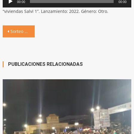
00:00
00:00
de
“viviendas Salvi 1”. Lanzamiento: 2022. Género: Otro.
audio
Navegación
Sorteo de ocho viviendas, otro sueño por cumplir: la casa propia
de
entradas
PUBLICACIONES RELACIONADAS